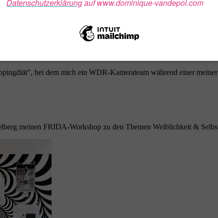
n den wilden Zwanzigern" ...
ingdiät", bei dem mich ein WDR-Kamerateam während einer meiner pri
lberg meinen FRIDA-Workshop zu den Themen Weiblichkeit & Selbstw