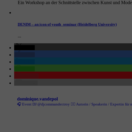
Ein Workshop an der Schnittstelle zwischen Kunst und Mode, i
DENIM – an icon of youth_seminar (Heidelberg University)
...
teilen
teilen
teilen
teilen
merken
E-Mail
dominique.vandepol
🎧 Event DJ @djcommander.troy
✍🏻 Autorin / Speakerin / Expertin fü