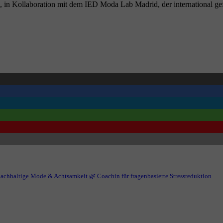
n Kollaboration mit dem IED Moda Lab Madrid, der international gefeie
r nachhaltige Mode & Achtsamkeit
🌿 Coachin für fragenbasierte Stressreduktion