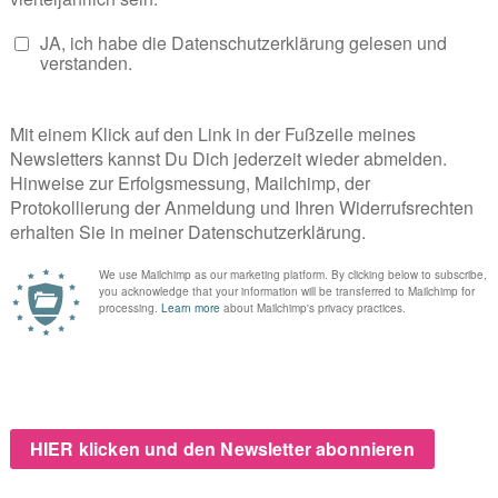
enden Slow Fashion–Insights, kreativen Impulsen und Alltags-Hacks – j
 Nachhaltigkeit und zu ausgewählten Läden und Plattformen in Essen Rü
 - hier erfährst du, wie du ohne viel Aufwand eigene Kleidertausch-Eve
twickelt und insgesamt vier Touren realisiert, die ein voller Erfolg