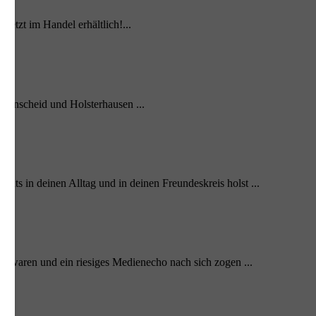
etzt im Handel erhältlich!...
ttenscheid und Holsterhausen ...
nts in deinen Alltag und in deinen Freundeskreis holst ...
 waren und ein riesiges Medienecho nach sich zogen ...