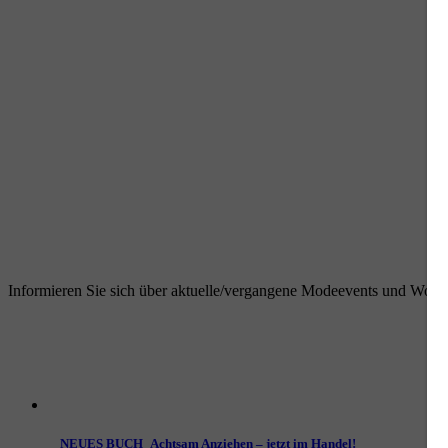
Informieren Sie sich über aktuelle/vergangene Modeevents und Works
NEUES BUCH_Achtsam Anziehen – jetzt im Handel!