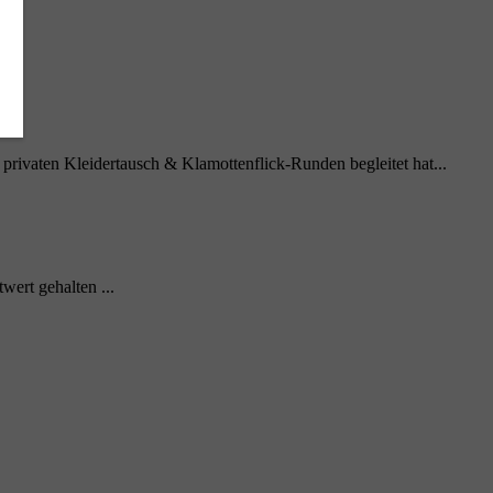
vaten Kleidertausch & Klamottenflick-Runden begleitet hat...
ert gehalten ...