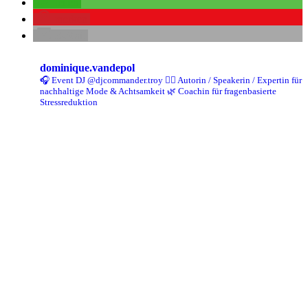
teilen
merken
E-Mail
dominique.vandepol
🎧 Event DJ @djcommander.troy
✍🏻 Autorin / Speakerin / Expertin für
nachhaltige Mode & Achtsamkeit
🌿 Coachin für fragenbasierte
Stressreduktion