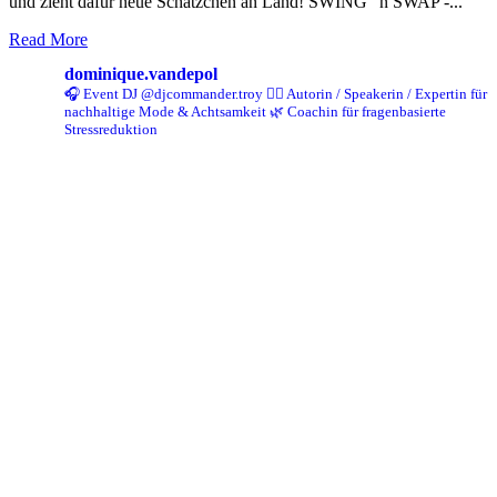
und zieht dafür neue Schätzchen an Land! SWING ' n SWAP -...
Read More
dominique.vandepol
🎧 Event DJ @djcommander.troy
✍🏻 Autorin / Speakerin / Expertin für
nachhaltige Mode & Achtsamkeit
🌿 Coachin für fragenbasierte
Stressreduktion