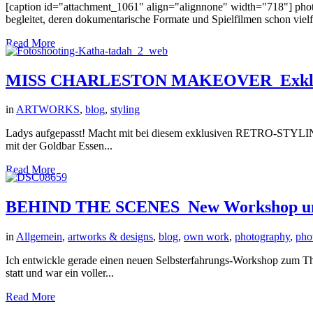
[caption id="attachment_1061" align="alignnone" width="718"] ph
begleitet, deren dokumentarische Formate und Spielfilmen schon vielf
Read More
MISS CHARLESTON MAKEOVER_Exklusive
in
ARTWORKS
,
blog
,
styling
Ladys aufgepasst! Macht mit bei diesem exklusiven RETRO-STYLIN
mit der Goldbar Essen...
Read More
BEHIND THE SCENES_New Workshop und
in
Allgemein
,
artworks & designs
,
blog
,
own work
,
photography
,
pho
Ich entwickle gerade einen neuen Selbsterfahrungs-Workshop zum Th
statt und war ein voller...
Read More