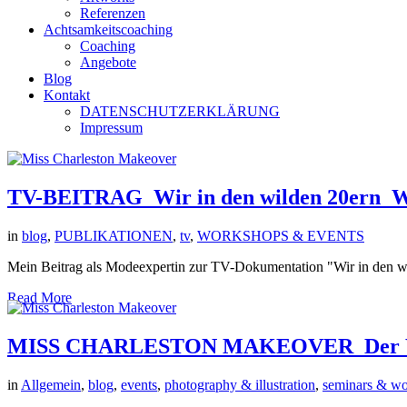
Referenzen
Achtsamkeitscoaching
Coaching
Angebote
Blog
Kontakt
DATENSCHUTZERKLÄRUNG
Impressum
TV-BEITRAG_Wir in den wilden 20ern
in
blog
,
PUBLIKATIONEN
,
tv
,
WORKSHOPS & EVENTS
Mein Beitrag als Modeexpertin zur TV-Dokumentation "Wir in den wi
Read More
MISS CHARLESTON MAKEOVER_Der WD
in
Allgemein
,
blog
,
events
,
photography & illustration
,
seminars & w