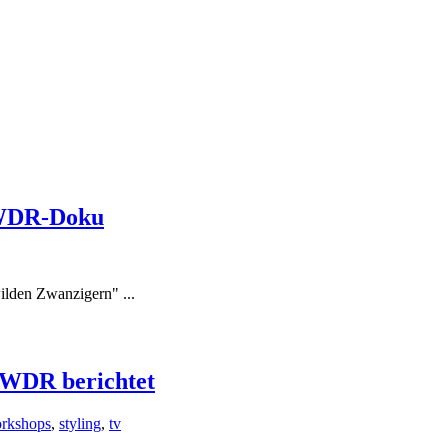
_WDR-Doku
lden Zwanzigern" ...
R berichtet
orkshops
,
styling
,
tv