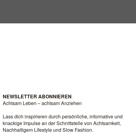
im Handel!
ORKSHOPS & EVENTS
ow Fashion–Insights, kreativen Impulsen und Alltags-Hacks – jetzt im 
r nachhaltige Mode & Achtsamkeit
🌿 Coachin für fragenbasierte Stressreduktion