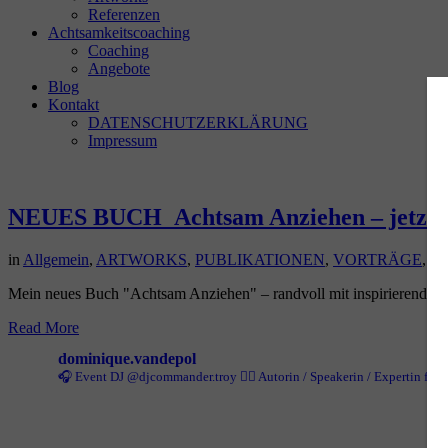
Referenzen
Achtsamkeitscoaching
Coaching
Angebote
Blog
Kontakt
DATENSCHUTZERKLÄRUNG
Impressum
NEUES BUCH_Achtsam Anziehen – jetzt 
in
Allgemein
,
ARTWORKS
,
PUBLIKATIONEN
,
VORTRÄGE
,
W
Mein neues Buch "Achtsam Anziehen" – randvoll mit inspirierenden Sl
Read More
dominique.vandepol
🎧 Event DJ @djcommander.troy
✍🏻 Autorin / Speakerin / Expertin fü