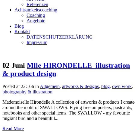
Referenzen
Achtsamkeitscoaching
Coaching
Angebote
Blog
Kontakt
DATENSCHUTZERKLÄRUNG
Impressum
02 Juni
Mlle HIRONDELLE_illustration
& product design
Posted at 22:16h
in
Allgemein
,
artworks & designs
,
blog
,
own work
,
photography & illustration
Mademoiselle Hirondelle A collection of artworks & products I create
around the motif of SWALLOWS. Flying free on posters, postcards,
notebooks and other special items. The SWALLOW - my favourite
migrant bird and a beautiful...
Read More