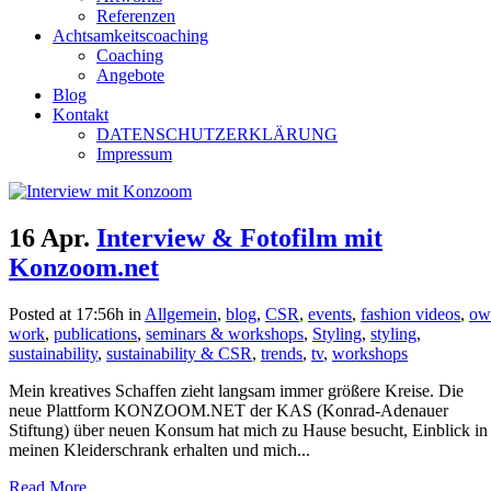
Referenzen
Achtsamkeitscoaching
Coaching
Angebote
Blog
Kontakt
DATENSCHUTZERKLÄRUNG
Impressum
16 Apr.
Interview & Fotofilm mit
Konzoom.net
Posted at 17:56h
in
Allgemein
,
blog
,
CSR
,
events
,
fashion videos
,
ow
work
,
publications
,
seminars & workshops
,
Styling
,
styling
,
sustainability
,
sustainability & CSR
,
trends
,
tv
,
workshops
Mein kreatives Schaffen zieht langsam immer größere Kreise. Die
neue Plattform KONZOOM.NET der KAS (Konrad-Adenauer
Stiftung) über neuen Konsum hat mich zu Hause besucht, Einblick in
meinen Kleiderschrank erhalten und mich...
Read More