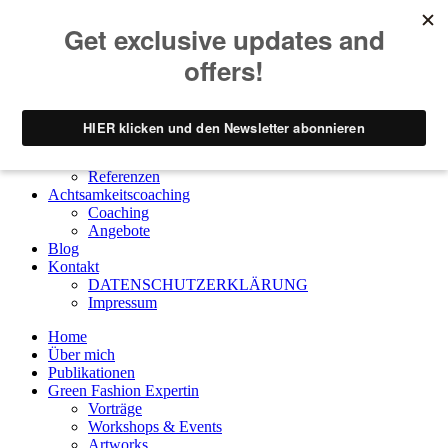
Home
Über mich
Publikationen
Green Fashion Expertin
Vorträge
Workshops & Events
Artworks
Referenzen
Achtsamkeitscoaching
Coaching
Angebote
Blog
Kontakt
DATENSCHUTZERKLÄRUNG
Impressum
Home
Über mich
Publikationen
Green Fashion Expertin
Vorträge
Workshops & Events
Artworks