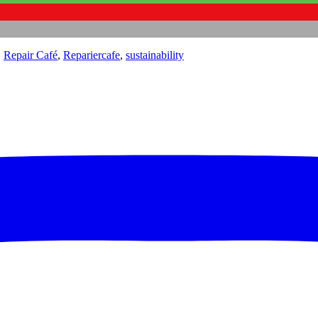
,
Repair Café
,
Repariercafe
,
sustainability