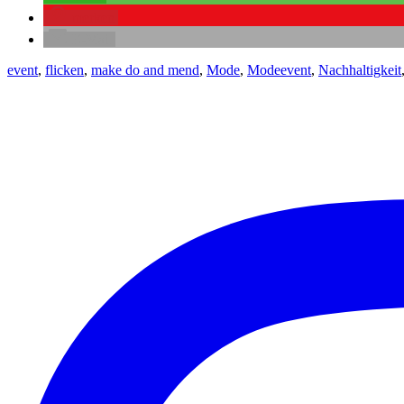
merken
E-Mail
event
,
flicken
,
make do and mend
,
Mode
,
Modeevent
,
Nachhaltigkeit