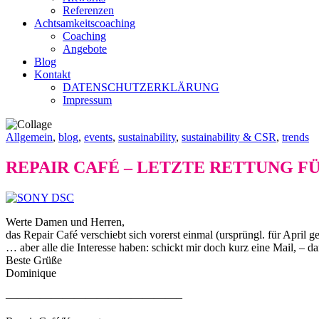
Referenzen
Achtsamkeitscoaching
Coaching
Angebote
Blog
Kontakt
DATENSCHUTZERKLÄRUNG
Impressum
Allgemein
,
blog
,
events
,
sustainability
,
sustainability & CSR
,
trends
REPAIR CAFÉ – LETZTE RETTUNG F
Werte Damen und Herren,
das Repair Café verschiebt sich vorerst einmal (ursprüngl. für April ge
… aber alle die Interesse haben: schickt mir doch kurz eine Mail, –
Beste Grüße
Dominique
———————————————–