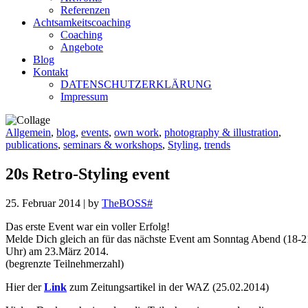
Referenzen
Achtsamkeitscoaching
Coaching
Angebote
Blog
Kontakt
DATENSCHUTZERKLÄRUNG
Impressum
Allgemein
,
blog
,
events
,
own work
,
photography & illustration
,
publications
,
seminars & workshops
,
Styling
,
trends
20s Retro-Styling event
25. Februar 2014
|
by
TheBOSS#
Das erste Event war ein voller Erfolg!
Melde Dich gleich an für das nächste Event am Sonntag Abend (18-2
Uhr) am 23.März 2014.
(begrenzte Teilnehmerzahl)
Hier der
Link
zum Zeitungsartikel in der WAZ (25.02.2014)