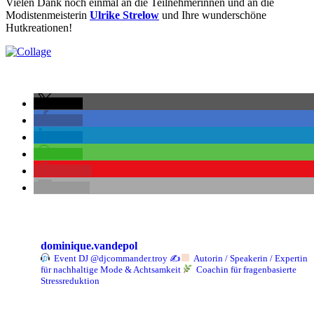
Vielen Dank noch einmal an die Teilnehmerinnen und an die
Modistenmeisterin
Ulrike Strelow
und Ihre wunderschöne
Hutkreationen!
teilen
teilen
teilen
teilen
merken
E-Mail
dominique.vandepol
Event DJ @djcommander.troy
✍
Autorin / Speakerin / Expertin
für nachhaltige Mode & Achtsamkeit
Coachin für fragenbasierte
Stressreduktion